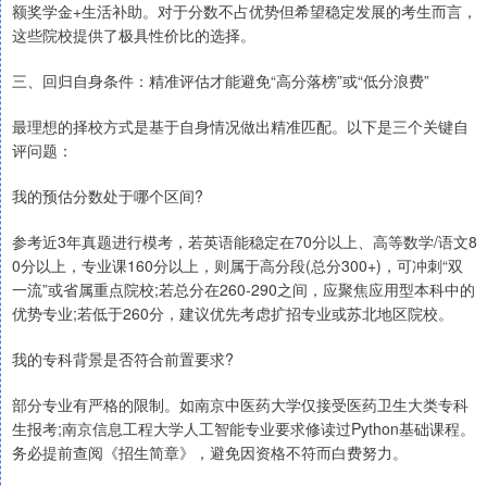
额奖学金+生活补助。对于分数不占优势但希望稳定发展的考生而言，
这些院校提供了极具性价比的选择。
三、回归自身条件：精准评估才能避免“高分落榜”或“低分浪费”
最理想的择校方式是基于自身情况做出精准匹配。以下是三个关键自
评问题：
我的预估分数处于哪个区间?
参考近3年真题进行模考，若英语能稳定在70分以上、高等数学/语文8
0分以上，专业课160分以上，则属于高分段(总分300+)，可冲刺“双
一流”或省属重点院校;若总分在260-290之间，应聚焦应用型本科中的
优势专业;若低于260分，建议优先考虑扩招专业或苏北地区院校。
我的专科背景是否符合前置要求?
部分专业有严格的限制。如南京中医药大学仅接受医药卫生大类专科
生报考;南京信息工程大学人工智能专业要求修读过Python基础课程。
务必提前查阅《招生简章》，避免因资格不符而白费努力。