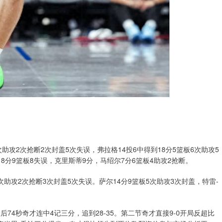
次助攻2次抢断2次封盖5次失误，弗拉格14投6中得到18分5篮板6次助攻5
8分9篮板8失误，克里斯蒂9分，马绍尔7分6篮板4助攻2抢断。
4次助攻2次抢断3次封盖5次失误。萨尔14分9篮板5次助攻3次封盖，特雷-
74秒奇才连中4记三分，追到28-35。第二节奇才直接9-0开局反超比