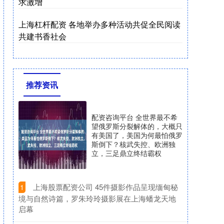
求激增
上海杠杆配资 各地举办多种活动共促全民阅读
共建书香社会
推荐资讯
配资咨询平台 全世界最不希
望俄罗斯分裂解体的，大概只
有美国了，美国为何最怕俄罗
斯倒下？核武失控、欧洲独
立，三足鼎立终结霸权
​上海股票配资公司 45件摄影作品呈现缅甸秘
1
境与自然诗篇，罗朱玲玲摄影展在上海蟠龙天地
启幕