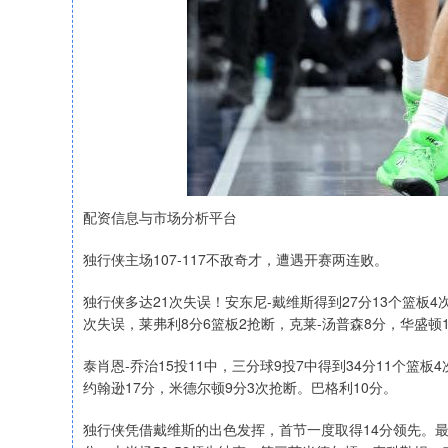
配资信息与市场分析平台
独行侠主场107-117不敌奇才，遭遇开赛两连败。
独行侠多达21次失误！安东尼-戴维斯得到27分13个篮板4
次失误，莱弗利8分6篮板2抢断，克莱-汤普森8分，华盛顿1
泰肖恩-乔治15投11中，三分球9投7中得到34分11个篮板
约翰逊17分，米德尔顿9分3次抢断。巴格利10分。
独行侠凭借戴维斯的出色发挥，首节一度取得14分领先。最后