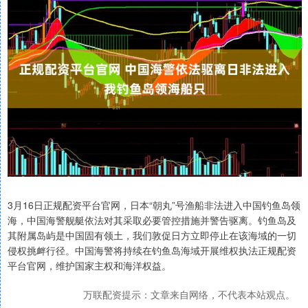
3月16日正规配资平台官网，日本“朝丸”号渔船非法进入中国钓鱼岛领
海，中国海警舰艇依法对其采取必要管控措施并警告驱离。钓鱼岛及
其附属岛屿是中国固有领土，我们敦促日方立即停止在该海域的一切
侵权挑衅行径。中国海警将持续在钓鱼岛海域开展维权执法正规配资
平台官网，维护国家主权和海洋权益。
万联配资提示：文章来自网络，不代表本站观点。